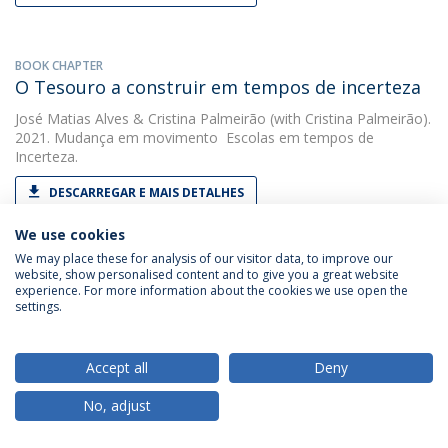
BOOK CHAPTER
O Tesouro a construir em tempos de incerteza
José Matias Alves
&
Cristina Palmeirão
(with Cristina Palmeirão).
2021. Mudança em movimento  Escolas em tempos de
Incerteza.
DESCARREGAR E MAIS DETALHES
We use cookies
We may place these for analysis of our visitor data, to improve our
PAPER
website, show personalised content and to give you a great website
Os pais no conselho geral das escolas
experience. For more information about the cookies we use open the
settings.
Cristina Palmeirão
&
Rosário Serrão
(with José Matias Alves).
2021. Revista Portuguesa de Educação
Accept all
Deny
DESCARREGAR E MAIS DETALHES
No, adjust