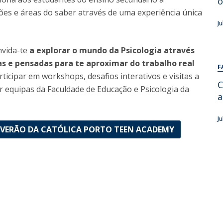
o
Alumni
ões e áreas do saber através de uma experiência única
Educação
J
t
Associação de Antigos Alunos de Psicologia
C
nvida-te
a explorar o mundo da Psicologia através
cas e pensadas para te aproximar do trabalho real
F
ticipar em workshops, desafios interativos e visitas a
C
r equipas da Faculdade de Educação e Psicologia da
a
J
 VERÃO DA CATÓLICA PORTO TEEN ACADEMY