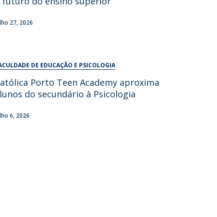
 futuro do ensino superior
UDIP
Segurança e Emergência
ulho 27, 2026
ontactos
ACULDADE DE EDUCAÇÃO E PSICOLOGIA
atólica Porto Teen Academy aproxima
lunos do secundário à Psicologia
ulho 6, 2026