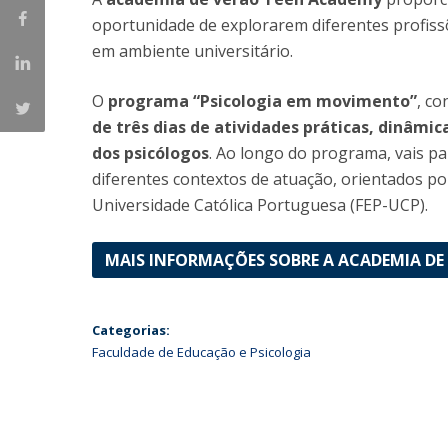
oportunidade de explorarem diferentes profiss
Iniciativas Nacionais
em ambiente universitário.
Research Centre for Human Developmen
| CEDH
O
programa “Psicologia em movimento”
, co
Human Neurobehavioral Laboratory |
de três dias de atividades práticas, dinâmi
HNL
dos psicólogos
. Ao longo do programa, vais par
diferentes contextos de atuação, orientados po
Universidade Católica Portuguesa (FEP-UCP).
MAIS INFORMAÇÕES SOBRE A ACADEMIA DE
Categorias:
Faculdade de Educação e Psicologia