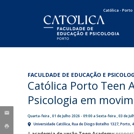
Católica - Porto
Licenciatura em Psicologia
Docentes e Investigadores
Apresentação
NOTÍCIAS
Plano de Estudos
Mensagem da Diretora
Concursos
Universidade Católica
FACULDADE DE EDUCAÇÃO E PSICOLOG
Docentes
Missão, Visão e Valores
Católica Porto Teen
integra dois grupos da
Concurso de recrutamento
Testemunhos
Órgãos de Gestão
European University
Concurso de promoção
Internacionalização
Psicologia em movi
Association sobre o futuro
Serviço Comunitário
Responsabilidade Social
Produção Científica
Bolsas e Prémios
do ensino superior
SAME | Serviço de Apoio à Melhoria da Educação
Taxas e propinas
Quarta-feira , 01 de Julho 2026 - 09:00
a
Sexta-feira , 03 de Ju
Publicações
Seg, 27 Jul 2026 - 11:53
CUP | Clínica Universitária de Psicologia
Candidaturas
Universidade Católica
Rua de Diogo Botelho 1327
Porto
4
Dissertações de Mestrado
Voluntariado
A
academia de verão Teen Academy
proporci
Teses de Doutoramento