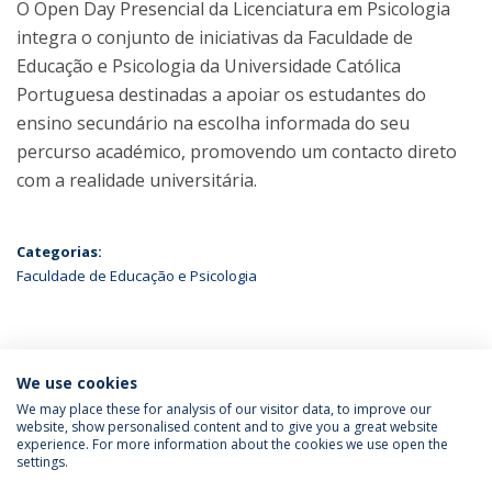
O Open Day Presencial da Licenciatura em Psicologia
integra o conjunto de iniciativas da Faculdade de
Educação e Psicologia da Universidade Católica
Portuguesa destinadas a apoiar os estudantes do
ensino secundário na escolha informada do seu
percurso académico, promovendo um contacto direto
com a realidade universitária.
Categorias:
Faculdade de Educação e Psicologia
ÚLTIMAS NOTÍCIAS
We use cookies
We may place these for analysis of our visitor data, to improve our
website, show personalised content and to give you a great website
experience. For more information about the cookies we use open the
Política de Privacidade
Termos & Condições
settings.
Direitos do Titular dos Dados