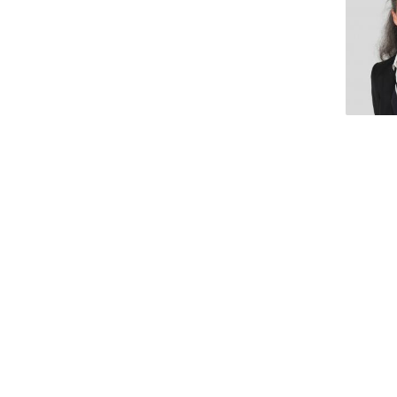
Iniciativas Nacionais
Research Centre for Human Developmen
| CEDH
Human Neurobehavioral Laboratory |
HNL