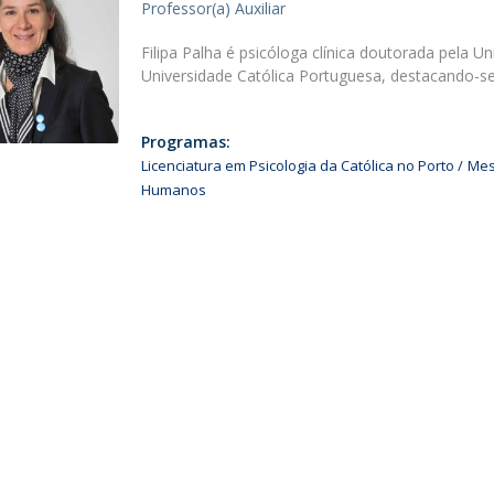
Professor(a) Auxiliar
Alumni
Educação
Filipa Palha é psicóloga clínica doutorada pela Un
t
Associação de Antigos Alunos de Psicologia
Universidade Católica Portuguesa, destacando-se
C
Programas:
Licenciatura em Psicologia da Católica no Porto
Mes
Humanos