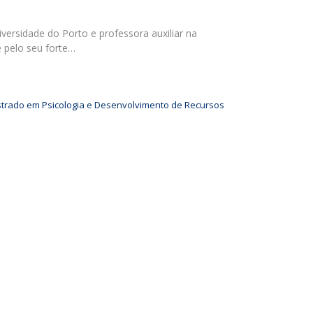
UDIP
Segurança e Emergência
iversidade do Porto e professora auxiliar na
 pelo seu forte…
ontactos
trado em Psicologia e Desenvolvimento de Recursos