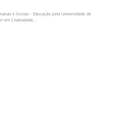
UDIP
Segurança e Emergência
anas e Sociais - Educação pela Universidade de
r em Criatividade…
ontactos