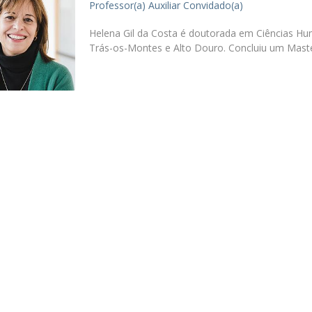
Professor(a) Auxiliar Convidado(a)
Alumni
Educação
Helena Gil da Costa é doutorada em Ciências Hum
t
Associação de Antigos Alunos de Psicologia
Trás-os-Montes e Alto Douro. Concluiu um Maste
C