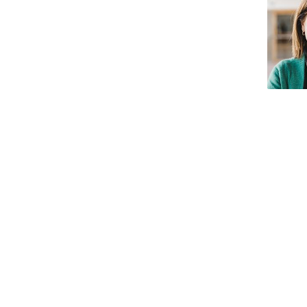
Iniciativas Nacionais
Research Centre for Human Developmen
| CEDH
Human Neurobehavioral Laboratory |
HNL