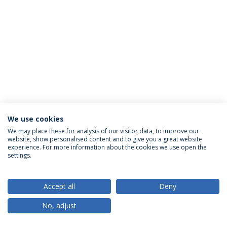
We use cookies
Política de Privacidade
Termos & Condições
We may place these for analysis of our visitor data, to improve our
website, show personalised content and to give you a great website
Direitos do Titular dos Dados
experience. For more information about the cookies we use open the
settings.
Accept all
Deny
© 2026 Universidade Católica Portuguesa
No, adjust