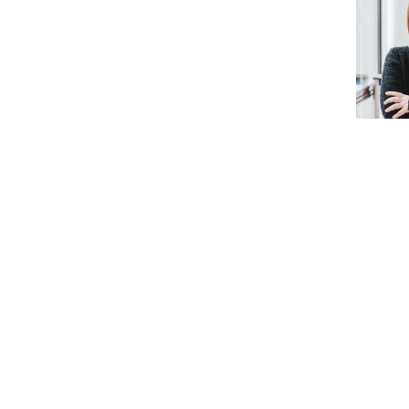
Iniciativas Nacionais
Research Centre for Human Developmen
| CEDH
Human Neurobehavioral Laboratory |
HNL