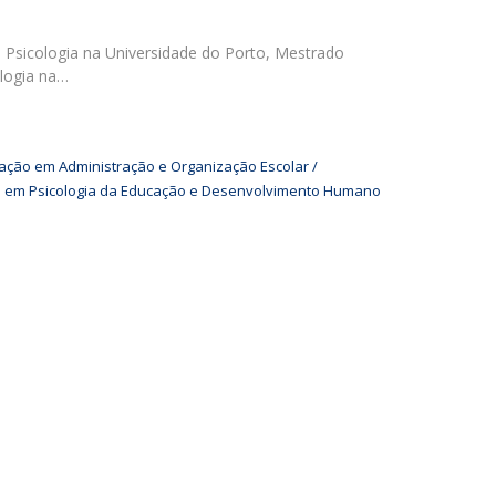
UDIP
Segurança e Emergência
 Psicologia na Universidade do Porto, Mestrado
logia na…
ontactos
zação em Administração e Organização Escolar
o em Psicologia da Educação e Desenvolvimento Humano