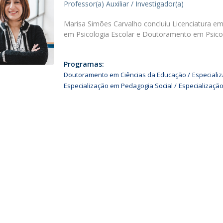
Professor(a) Auxiliar / Investigador(a)
Alumni
Educação
Marisa Simões Carvalho concluiu Licenciatura em
t
Associação de Antigos Alunos de Psicologia
em Psicologia Escolar e Doutoramento em Psico
C
Programas:
Doutoramento em Ciências da Educação
Especiali
Especialização em Pedagogia Social
Especializaçã