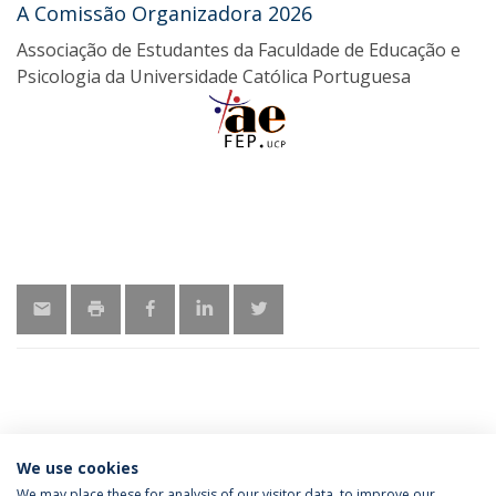
A Comissão Organizadora 2026
Associação de Estudantes da Faculdade de Educação e
Psicologia da Universidade Católica Portuguesa
MAIS INFORMAÇÕES
We use cookies
We may place these for analysis of our visitor data, to improve our