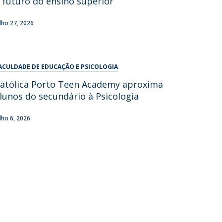
 futuro do ensino superior
UDIP
Segurança e Emergência
ulho 27, 2026
ontactos
ACULDADE DE EDUCAÇÃO E PSICOLOGIA
atólica Porto Teen Academy aproxima
lunos do secundário à Psicologia
ulho 6, 2026