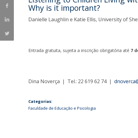
Why is it important?
Iniciativas Nacionais
Research Centre for Human Developmen
Danielle Laughlin e Katie Ellis, University of She
| CEDH
Human Neurobehavioral Laboratory |
HNL
Entrada gratuita, sujeita a inscrição obrigatória até
7 d
Dina Noverça | Tel.: 22 619 62 74 |
dnoverca@
Categorias:
Faculdade de Educação e Psicologia