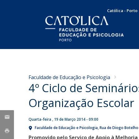
Católica - Porto
Licenciatura em Psicologia
Docentes e Investigadores
Apresentação
NOTÍCIAS
Plano de Estudos
Mensagem da Diretora
Concursos
Faculdade de Educação e Psicologia
Docentes
Missão, Visão e Valores
4º Ciclo de Seminári
Nota de Pesar pelo
Concurso de recrutamento
Testemunhos
Órgãos de Gestão
falecimento do Professor
Concurso de promoção
Internacionalização
Organização Escolar 
Doutor Francisco Carvalho
Serviço Comunitário
Responsabilidade Social
Produção Científica
Bolsas e Prémios
Guerra
SAME | Serviço de Apoio à Melhoria da Educação
Quarta-feira , 19 de Março 2014 - 09:00
Taxas e propinas
Publicações
Sex, 07 Aug 2026 - 10:36
CUP | Clínica Universitária de Psicologia
Candidaturas
Faculdade de Educação e Psicologia
Rua de Diogo Botelho
Dissertações de Mestrado
Voluntariado
Promovido pelo Serviço de Apoio à Melhoria 
Teses de Doutoramento