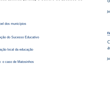
o
Alumni
Educação
J
t
Associação de Antigos Alunos de Psicologia
C
pel dos municípios
F
moção do Sucesso Educativo
C
a
nação local da educação
J
o: o caso de Matosinhos