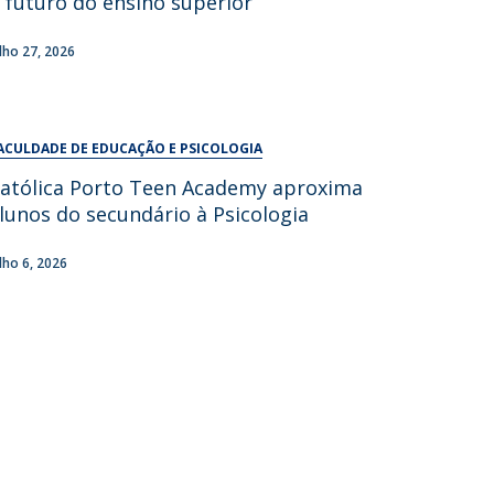
 futuro do ensino superior
UDIP
Segurança e Emergência
ulho 27, 2026
ontactos
ACULDADE DE EDUCAÇÃO E PSICOLOGIA
atólica Porto Teen Academy aproxima
lunos do secundário à Psicologia
ulho 6, 2026