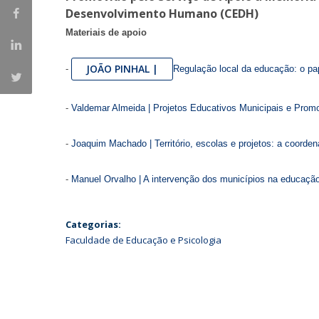
Desenvolvimento Humano (CEDH)
Iniciativas Nacionais
Materiais de apoio
Research Centre for Human Developmen
| CEDH
JOÃO PINHAL |
-
Regulação local da educação: o pa
Human Neurobehavioral Laboratory |
HNL
-
Valdemar Almeida | Projetos Educativos Municipais e Pro
-
Joaquim Machado | Território, escolas e projetos: a coorde
-
Manuel Orvalho | A intervenção dos municípios na educaçã
Categorias:
Faculdade de Educação e Psicologia