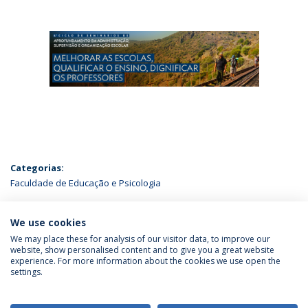
Categorias:
Faculdade de Educação e Psicologia
ÚLTIMAS NOTÍCIAS
We use cookies
We may place these for analysis of our visitor data, to improve our
website, show personalised content and to give you a great website
experience. For more information about the cookies we use open the
Política de Privacidade
Termos & Condições
settings.
Direitos do Titular dos Dados