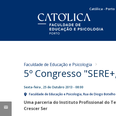
Católica - Porto
Licenciatura em Psicologia
Docentes e Investigadores
Apresentação
NOTÍCIAS
Plano de Estudos
Mensagem da Diretora
Concursos
Universidade Católica
Faculdade de Educação e Psicologia
Docentes
Missão, Visão e Valores
5º Congresso "SERE+,
integra dois grupos da
Concurso de recrutamento
Testemunhos
Órgãos de Gestão
European University
Concurso de promoção
Internacionalização
Association sobre o futuro
Serviço Comunitário
Sexta-feira , 25 de Outubro 2013 - 08:00
Responsabilidade Social
Produção Científica
Bolsas e Prémios
Faculdade de Educação e Psicologia
Rua de Diogo Botelho
do ensino superior
SAME | Serviço de Apoio à Melhoria da Educação
Taxas e propinas
Uma parceria do Instituto Profissional do T
Publicações
Seg, 27 Jul 2026 - 11:53
CUP | Clínica Universitária de Psicologia
Candidaturas
Crescer Ser
Dissertações de Mestrado
Voluntariado
Teses de Doutoramento