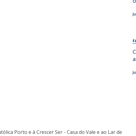
o
Alumni
Educação
J
t
Associação de Antigos Alunos de Psicologia
C
F
C
a
J
tólica Porto e à Crescer Ser - Casa do Vale e ao Lar de