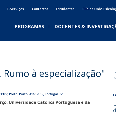
E-Serviços
Contactos
Estudantes
Clínica Univ. Psicolo
PROGRAMAS
DOCENTES & INVESTIGAÇ
Mestrados
Católica Learning Innovation Lab | CLIL
Internacionalização
P
S
IMPRENSA
E
Mestrado em Ciências da Educação
Bem-Vindos ao Mundo sem Fronteiras
C
Revista Portuguesa de Investigação
F
Mestrado em Psicologia
Sobre
B
 Rumo à especialização"
Educacional
Patrícia Oliveira-Silva: “O
Mestrado em Psicologia e Desenvolvimento de
FEP International Week
E
que uma lesão cerebral
Recursos Humanos
Mobilidade internacional para estudantes
I
Biblioteca
nos pode tirar… sem nos
Parceiros internacionais da FEP-UCP
I
Ciência Aberta
Show map
Testemunhos
Doutoramentos
 1327
Porto
Porto
4169-005
Portugal
tirar a vida”
F
Intercultural Circle Meetings
erço, Universidade Católica Portuguesa e da
Clube do Investigador
Qua, 22 Jul 2026 - 12:47
U
Doutoramento em Ciências da Educação
Visão
Notícias
Dias da Psicologia
d
Doutoramento em Psicologia Aplicada
Aulas Abertas do Doutoramento em Ciências da