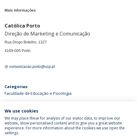
Mais informações
Católica Porto
Direção de Marketing e Comunicação
Rua Diogo Botelho, 1327
4169-005 Porto
@
comunicacao.porto@ucp.pt
Categorias:
Faculdade de Educação e Psicologia
ÚLTIMAS NOTÍCIAS
We use cookies
We may place these for analysis of our visitor data, to improve our
website, show personalised content and to give you a great website
experience. For more information about the cookies we use open the
Política de Privacidade
Termos & Condições
settings.
Direitos do Titular dos Dados