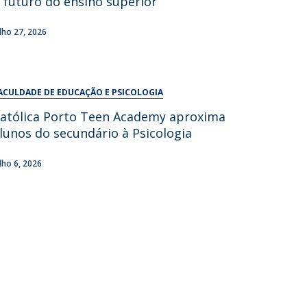
 futuro do ensino superior
UDIP
Segurança e Emergência
ulho 27, 2026
ontactos
ACULDADE DE EDUCAÇÃO E PSICOLOGIA
atólica Porto Teen Academy aproxima
lunos do secundário à Psicologia
ulho 6, 2026