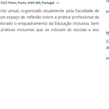
o
Show map
 1327
Porto
Porto
4169-005
Portugal
Alumni
Educação
nto anual, organizado atualmente pela Faculdade de
J
t
Associação de Antigos Alunos de Psicologia
 um espaço de reflexão sobre a prática profissional de
C
explorado o enquadramento da Educação Inclusiva, bem
 práticas inclusivas que se colocam às escolas e aos
F
C
a
J