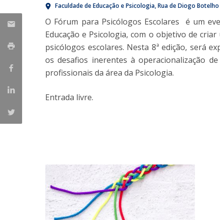
Faculdade de Educação e Psicologia
Rua de Diogo Botelho
Iniciativas Nacionais
O Fórum para Psicólogos Escolares é um eve
Research Centre for Human Developmen
Educação e Psicologia, com o objetivo de criar
| CEDH
psicólogos escolares. Nesta 8ª edição, será 
Human Neurobehavioral Laboratory |
os desafios inerentes à operacionalização de
HNL
profissionais da área da Psicologia.
Entrada livre.