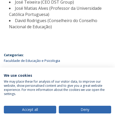
José Teixeira (CEO DST Group)
José Matias Alves (Professor da Universidade
Católica Portuguesa)
David Rodrigues (Conselheiro do Conselho
Nacional de Educação)
Categorias:
Faculdade de Educação e Psicologia
ÚLTIMAS NOTÍCIAS
We use cookies
We may place these for analysis of our visitor data, to improve our
website, show personalised content and to give you a great website
experience. For more information about the cookies we use open the
Política de Privacidade
Termos & Condições
settings.
Direitos do Titular dos Dados
Accept all
Deny