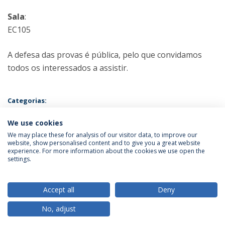
Sala
:
EC105
A defesa das provas é pública, pelo que convidamos
todos os interessados a assistir.
Categorias:
Mestrado em Psicologia - Especialização em Psicologia Clínica e da
Saúde
We use cookies
Prova Pública
We may place these for analysis of our visitor data, to improve our
website, show personalised content and to give you a great website
experience. For more information about the cookies we use open the
Política de Privacidade
Termos & Condições
settings.
Direitos do Titular dos Dados
Accept all
Deny
No, adjust
© 2026 Universidade Católica Portuguesa