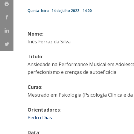
Iniciativas Nacionais
Quinta-feira , 14 de Julho 2022 - 14:00
Research Centre for Human Developmen
| CEDH
Nome:
Human Neurobehavioral Laboratory |
Inês Ferraz da Silva
HNL
Título
:
Ansiedade na Performance Musical em Adolescen
perfecionismo e crenças de autoeficácia
Curso
:
Mestrado em Psicologia (Psicologia Clínica e da
Orientadores
:
Pedro Dias
Data
: