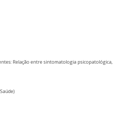
Alumni
Educação
t
Associação de Antigos Alunos de Psicologia
C
tes: Relação entre sintomatologia psicopatológica,
 Saúde)