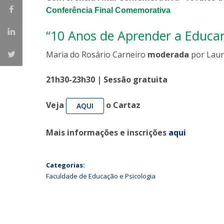
Conferência Final Comemorativa
Iniciativas Nacionais
Research Centre for Human Developmen
“10 Anos de Aprender a Educar
| CEDH
Maria do Rosário Carneiro
moderada
por Laur
Human Neurobehavioral Laboratory |
HNL
21h30-23h30 | Sessão gratuita
Veja
o Cartaz
AQUI
Mais informações e inscrições
aqui
Categorias:
Faculdade de Educação e Psicologia