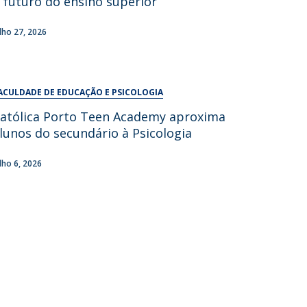
 futuro do ensino superior
UDIP
Segurança e Emergência
ulho 27, 2026
ontactos
ACULDADE DE EDUCAÇÃO E PSICOLOGIA
atólica Porto Teen Academy aproxima
lunos do secundário à Psicologia
ulho 6, 2026