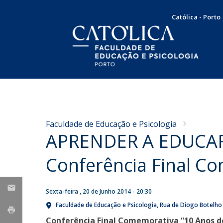
Católica - Porto
Licenciatura em Psicologia
Docentes e Investigadores
Apresentação
NOTÍCIAS
Plano de Estudos
Mensagem da Diretora
Concursos
Faculdade de Educação e Psicologia
Docentes
Missão, Visão e Valores
APRENDER A EDUCAR´1
Nota de Pesar pelo
Concurso de recrutamento
Testemunhos
Órgãos de Gestão
falecimento do Professor
Concurso de promoção
Internacionalização
Conferência Final C
Doutor Francisco Carvalho
Serviço Comunitário
Responsabilidade Social
Produção Científica
Bolsas e Prémios
Guerra
SAME | Serviço de Apoio à Melhoria da Educação
Sexta-feira , 20 de Junho 2014 - 20:30
Taxas e propinas
Publicações
Sex, 07 Aug 2026 - 10:36
CUP | Clínica Universitária de Psicologia
Candidaturas
Faculdade de Educação e Psicologia
Rua de Diogo Botelho
Dissertações de Mestrado
Voluntariado
Conferência Final Comemorativa “10 Anos d
Teses de Doutoramento