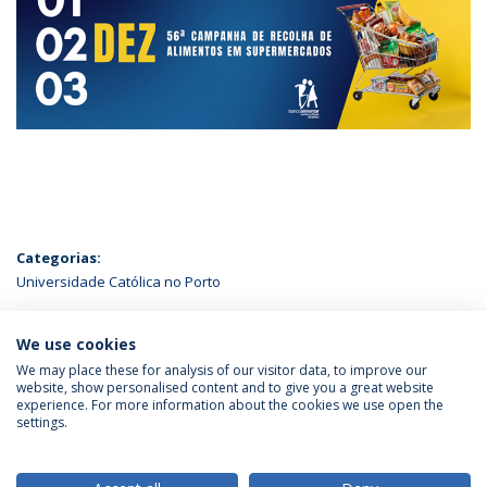
Categorias:
Universidade Católica no Porto
ÚLTIMAS NOTÍCIAS
We use cookies
We may place these for analysis of our visitor data, to improve our
website, show personalised content and to give you a great website
experience. For more information about the cookies we use open the
Política de Privacidade
Termos & Condições
settings.
Direitos do Titular dos Dados