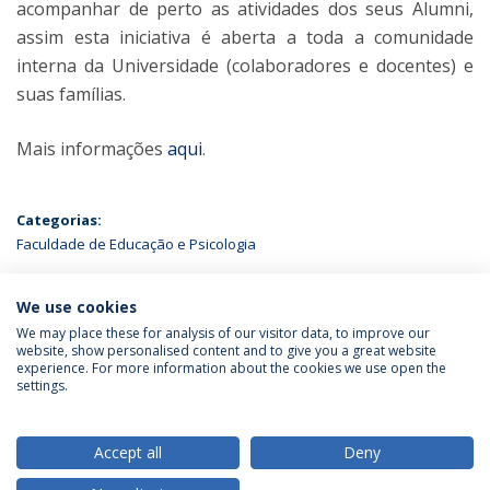
acompanhar de perto as atividades dos seus Alumni,
assim esta iniciativa é aberta a toda a comunidade
interna da Universidade (colaboradores e docentes) e
suas famílias.
Mais informações
aqui
.
Categorias:
Faculdade de Educação e Psicologia
ÚLTIMAS NOTÍCIAS
We use cookies
We may place these for analysis of our visitor data, to improve our
website, show personalised content and to give you a great website
experience. For more information about the cookies we use open the
Política de Privacidade
Termos & Condições
settings.
Direitos do Titular dos Dados
Accept all
Deny