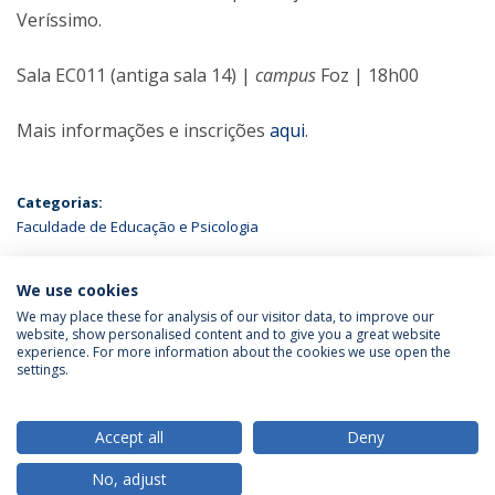
Veríssimo.
Sala EC011 (antiga sala 14) |
campus
Foz | 18h00
Mais informações e inscrições
aqui
.
Categorias:
Faculdade de Educação e Psicologia
ÚLTIMAS NOTÍCIAS
We use cookies
We may place these for analysis of our visitor data, to improve our
website, show personalised content and to give you a great website
experience. For more information about the cookies we use open the
Política de Privacidade
Termos & Condições
settings.
Direitos do Titular dos Dados
Accept all
Deny
No, adjust
© 2026 Universidade Católica Portuguesa