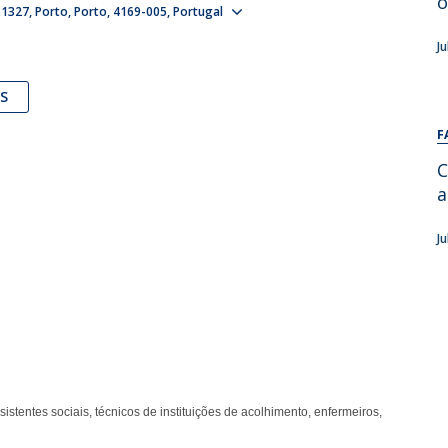
o
Show map
 1327
Porto
Porto
4169-005
Portugal
Alumni
Educação
J
t
Associação de Antigos Alunos de Psicologia
C
S
F
C
a
J
istentes sociais, técnicos de instituições de acolhimento, enfermeiros,