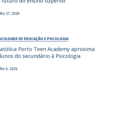
 futuro do ensino superior
UDIP
Segurança e Emergência
ulho 27, 2026
ontactos
ACULDADE DE EDUCAÇÃO E PSICOLOGIA
atólica Porto Teen Academy aproxima
lunos do secundário à Psicologia
ulho 6, 2026