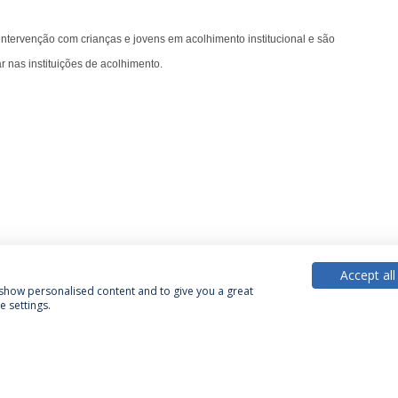
intervenção com crianças e jovens em acolhimento institucional e são
 nas instituições de acolhimento.
Accept all
, show personalised content and to give you a great
 settings.
Política de Privacidade
Termos & Condições
Direitos do Titular dos Dados