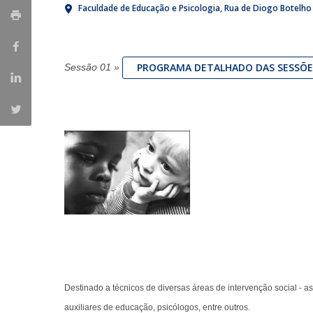
Faculdade de Educação e Psicologia
Rua de Diogo Botelho
Iniciativas Nacionais
Research Centre for Human Developmen
| CEDH
PROGRAMA DETALHADO DAS SESSÕE
Sessão 01
»
Human Neurobehavioral Laboratory |
HNL
Destinado a técnicos de diversas áreas de intervenção social - ass
auxiliares de educação, psicólogos, entre outros.