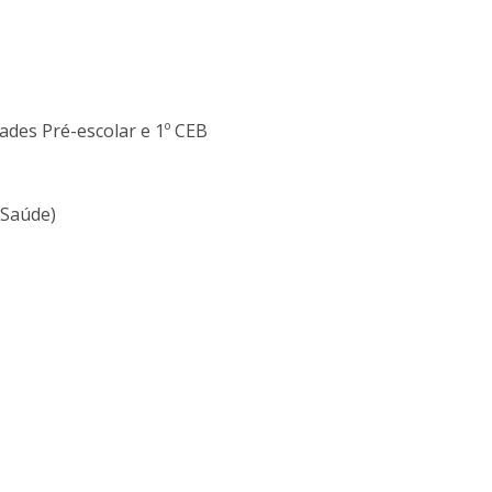
Alumni
Educação
t
Associação de Antigos Alunos de Psicologia
C
des Pré-escolar e 1º CEB
 Saúde)