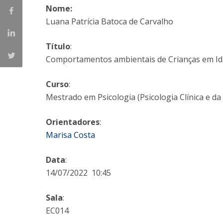
Nome:
Iniciativas Nacionais
Luana Patrícia Batoca de Carvalho
Research Centre for Human Developmen
| CEDH
Título
:
Comportamentos ambientais de Crianças em Ida
Human Neurobehavioral Laboratory |
HNL
Curso
:
Mestrado em Psicologia (Psicologia Clínica e da
Orientadores
:
Marisa Costa
Data
:
14/07/2022 10:45
Sala
:
EC014