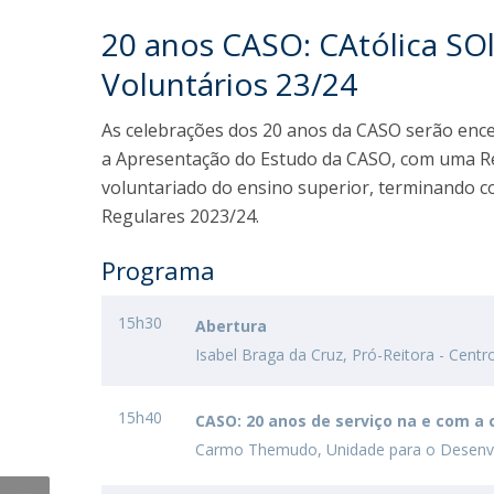
Iniciativas Nacionais
20 anos CASO: CAtólica SO
Research Centre for Human Developmen
Voluntários 23/24
| CEDH
As celebrações dos 20 anos da CASO serão enc
Human Neurobehavioral Laboratory |
a Apresentação do Estudo da CASO, com uma Ref
HNL
voluntariado do ensino superior, terminando 
Regulares 2023/24.
Programa
15h30
Abertura
Isabel Braga da Cruz, Pró-Reitora - Cent
15h40
CASO: 20 anos de serviço na e com a
Carmo Themudo, Unidade para o Desenvo