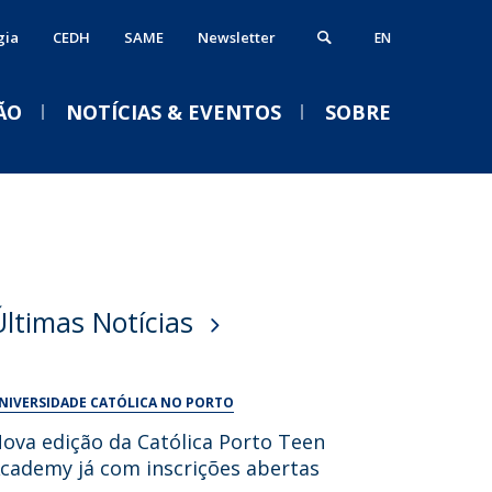
gia
CEDH
SAME
Newsletter
EN
ÃO
NOTÍCIAS & EVENTOS
SOBRE
ós-Doutoramento
erviços
VENTOS
alendário Letivo 2026-2027
ormação Avançada
iblioteca
Acolhimento aos novos
Últimas Notícias
studantes e empregabilidade
estudantes da
nformática
Licenciatura em Psicologia
nternational Office
Serviços Académicos
2026/2027
NIVERSIDADE CATÓLICA NO PORTO
Tesouraria
Qui, 03 Set 2026 - 18:30
ova edição da Católica Porto Teen
Vida no campus
cademy já com inscrições abertas
Portal Career Services