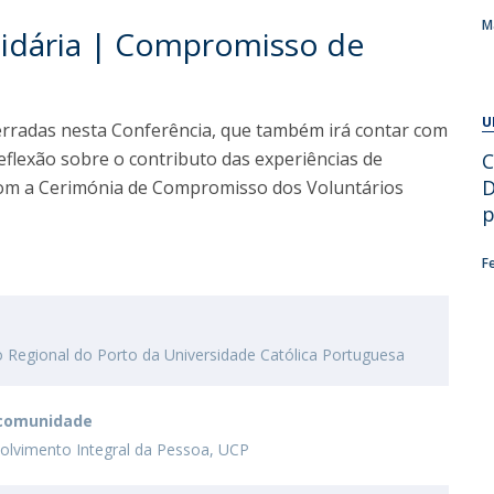
Alumni
Educação
M
lidária | Compromisso de
t
Associação de Antigos Alunos de Psicologia
C
U
erradas nesta Conferência, que também irá contar com
lexão sobre o contributo das experiências de
C
D
com a Cerimónia de Compromisso dos Voluntários
p
F
ro Regional do Porto da Universidade Católica Portuguesa
 comunidade
lvimento Integral da Pessoa, UCP