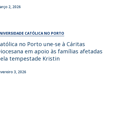
UDIP
arço 2, 2026
Segurança e Emergência
ontactos
NIVERSIDADE CATÓLICA NO PORTO
atólica no Porto une-se à Cáritas
iocesana em apoio às famílias afetadas
ela tempestade Kristin
evereiro 3, 2026