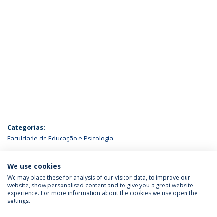
Categorias:
Faculdade de Educação e Psicologia
ÚLTIMAS NOTÍCIAS
We use cookies
We may place these for analysis of our visitor data, to improve our
website, show personalised content and to give you a great website
experience. For more information about the cookies we use open the
Política de Privacidade
Termos & Condições
settings.
Direitos do Titular dos Dados