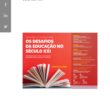
Iniciativas Nacionais
Research Centre for Human Developmen
| CEDH
Human Neurobehavioral Laboratory |
HNL