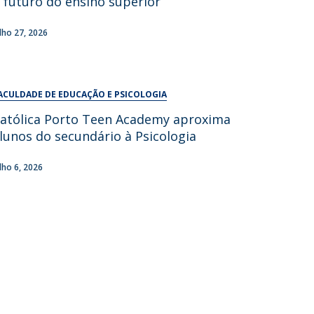
 futuro do ensino superior
UDIP
Segurança e Emergência
ulho 27, 2026
ontactos
ACULDADE DE EDUCAÇÃO E PSICOLOGIA
atólica Porto Teen Academy aproxima
lunos do secundário à Psicologia
ulho 6, 2026