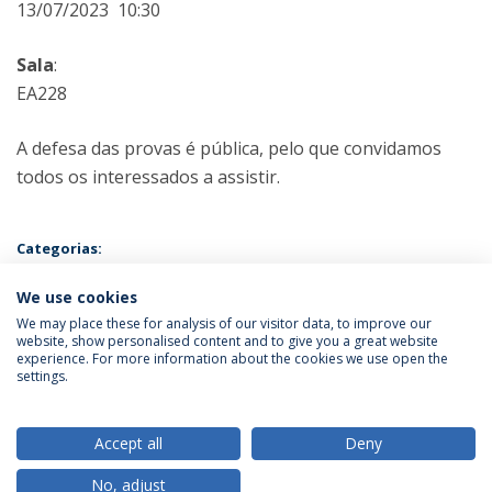
13/07/2023 10:30
Sala
:
EA228
A defesa das provas é pública, pelo que convidamos
todos os interessados a assistir.
Categorias:
Mestrado em Psicologia - Especialização em Psicologia da Educação
e Desenvolvimento Humano
We use cookies
Prova Pública
We may place these for analysis of our visitor data, to improve our
website, show personalised content and to give you a great website
experience. For more information about the cookies we use open the
Política de Privacidade
Termos & Condições
settings.
Direitos do Titular dos Dados
Accept all
Deny
No, adjust