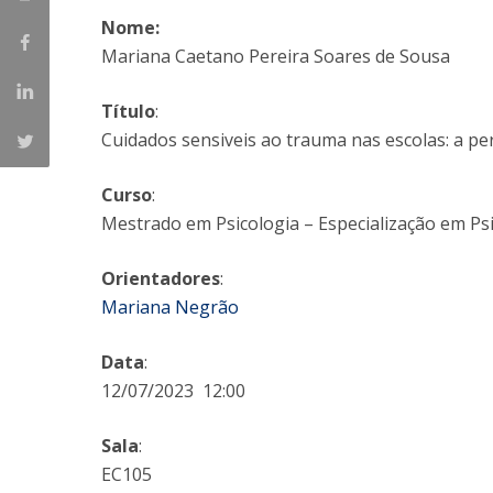
Nome:
Iniciativas Nacionais
Mariana Caetano Pereira Soares de Sousa
Research Centre for Human Developmen
| CEDH
Título
:
Human Neurobehavioral Laboratory |
Cuidados sensiveis ao trauma nas escolas: a pe
HNL
Curso
:
Mestrado em Psicologia – Especialização em Psi
Orientadores
:
Mariana Negrão
Data
:
12/07/2023 12:00
Sala
:
EC105