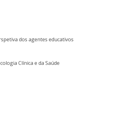
Alumni
Educação
t
Associação de Antigos Alunos de Psicologia
C
rspetiva dos agentes educativos
cologia Clínica e da Saúde