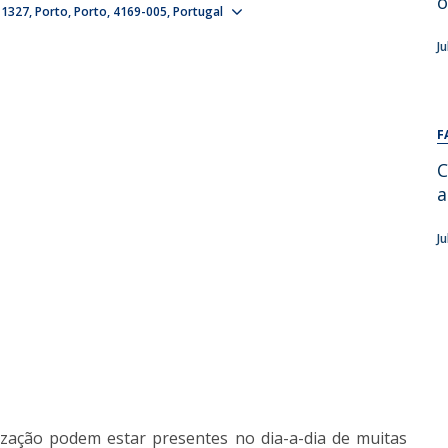
o
Show map
 1327
Porto
Porto
4169-005
Portugal
Alumni
Educação
J
t
Associação de Antigos Alunos de Psicologia
C
F
C
a
J
ização podem estar presentes no dia-a-dia de muitas