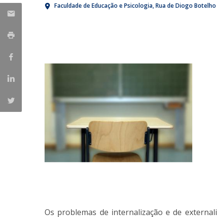
Faculdade de Educação e Psicologia
Rua de Diogo Botelho
Iniciativas Nacionais
Research Centre for Human Developmen
| CEDH
Human Neurobehavioral Laboratory |
HNL
Os problemas de internalização e de external