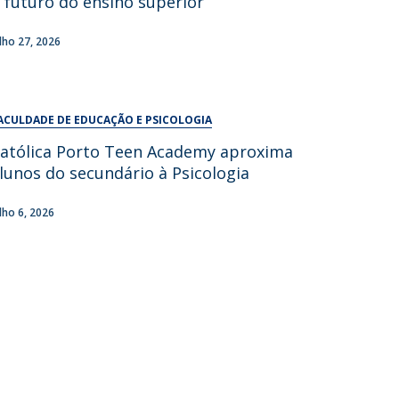
 futuro do ensino superior
UDIP
Segurança e Emergência
ulho 27, 2026
ontactos
ACULDADE DE EDUCAÇÃO E PSICOLOGIA
atólica Porto Teen Academy aproxima
lunos do secundário à Psicologia
ulho 6, 2026