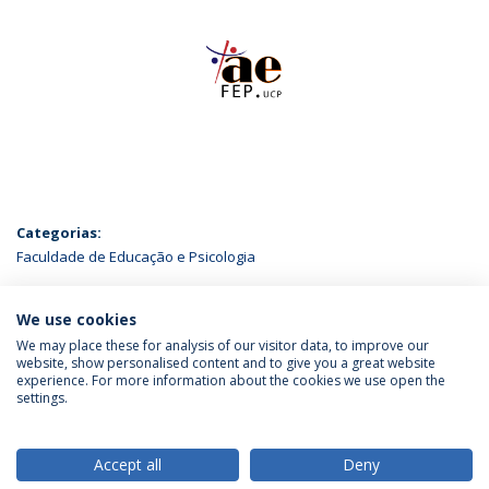
Categorias:
Faculdade de Educação e Psicologia
ÚLTIMAS NOTÍCIAS
We use cookies
We may place these for analysis of our visitor data, to improve our
website, show personalised content and to give you a great website
experience. For more information about the cookies we use open the
Política de Privacidade
Termos & Condições
settings.
Direitos do Titular dos Dados
Accept all
Deny