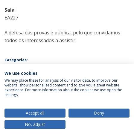
Sala
:
EA227
A defesa das provas é pública, pelo que convidamos
todos os interessados a assistir.
Categorias:
Mestrado em Psicologia e Desenvolvimento de Recursos Humanos
Prova Pública
We use cookies
We may place these for analysis of our visitor data, to improve our
website, show personalised content and to give you a great website
experience. For more information about the cookies we use open the
Política de Privacidade
Termos & Condições
settings.
Direitos do Titular dos Dados
Accept all
Deny
No, adjust
© 2026 Universidade Católica Portuguesa