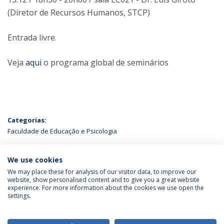
(Diretor de Recursos Humanos, STCP)
Entrada livre.
Veja
aqui
o programa global de seminários
Categorias:
Faculdade de Educação e Psicologia
ÚLTIMAS NOTÍCIAS
We use cookies
We may place these for analysis of our visitor data, to improve our
website, show personalised content and to give you a great website
experience. For more information about the cookies we use open the
Política de Privacidade
Termos & Condições
settings.
Direitos do Titular dos Dados