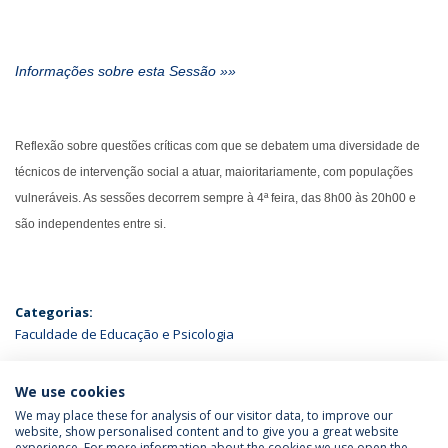
Informações sobre esta Sessão »»
Reflexão sobre questões críticas com que se debatem uma diversidade de
técnicos de intervenção social a atuar, maioritariamente, com populações
vulneráveis. As sessões decorrem sempre à 4ª feira, das 8h00 às 20h00 e
são independentes entre si.
Categorias:
Faculdade de Educação e Psicologia
ÚLTIMAS NOTÍCIAS
We use cookies
We may place these for analysis of our visitor data, to improve our
website, show personalised content and to give you a great website
experience. For more information about the cookies we use open the