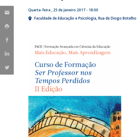
Iniciativas Nacionais
Quarta-feira , 25 de Janeiro 2017 - 18:00
Research Centre for Human Developmen
Faculdade de Educação e Psicologia
Rua de Diogo Botelho
| CEDH
Human Neurobehavioral Laboratory |
HNL