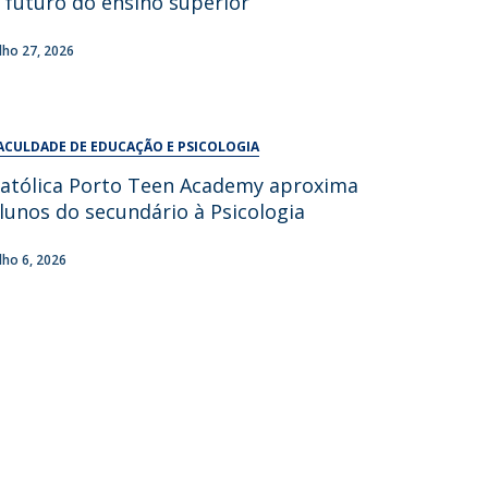
 futuro do ensino superior
UDIP
Segurança e Emergência
ulho 27, 2026
ontactos
ACULDADE DE EDUCAÇÃO E PSICOLOGIA
atólica Porto Teen Academy aproxima
lunos do secundário à Psicologia
ulho 6, 2026