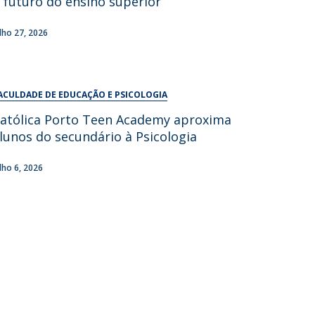
 futuro do ensino superior
UDIP
Segurança e Emergência
ulho 27, 2026
ontactos
ACULDADE DE EDUCAÇÃO E PSICOLOGIA
atólica Porto Teen Academy aproxima
lunos do secundário à Psicologia
ulho 6, 2026