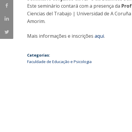
Este seminário contará com a presença da
Prof
Iniciativas Nacionais
Ciencias del Trabajo | Universidad de A Coruña
Research Centre for Human Developmen
Amorim.
| CEDH
Human Neurobehavioral Laboratory |
Mais informações e inscrições
aqui
.
HNL
Categorias:
Faculdade de Educação e Psicologia