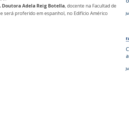
o
Alumni
. Doutora Adela Reig Botella
, docente na Facultad de
Educação
 e será proferido em espanhol, no Edifício Américo
J
t
Associação de Antigos Alunos de Psicologia
C
F
C
a
J