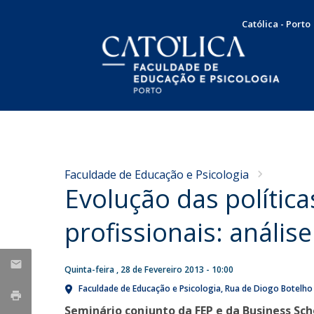
Católica - Porto
Licenciatura em Psicologia
Docentes e Investigadores
Apresentação
NOTÍCIAS
Plano de Estudos
Mensagem da Diretora
Concursos
Faculdade de Educação e Psicologia
Docentes
Missão, Visão e Valores
Evolução das polític
Nota de Pesar pelo
Concurso de recrutamento
Testemunhos
Órgãos de Gestão
falecimento do Professor
Concurso de promoção
Internacionalização
profissionais: anális
Doutor Francisco Carvalho
Serviço Comunitário
Responsabilidade Social
Produção Científica
Bolsas e Prémios
Guerra
SAME | Serviço de Apoio à Melhoria da Educação
Quinta-feira , 28 de Fevereiro 2013 - 10:00
Taxas e propinas
Publicações
Sex, 07 Aug 2026 - 10:36
CUP | Clínica Universitária de Psicologia
Candidaturas
Faculdade de Educação e Psicologia
Rua de Diogo Botelho
Dissertações de Mestrado
Voluntariado
Seminário conjunto da FEP e da Business Sch
Teses de Doutoramento