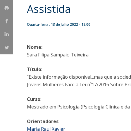
Assistida
Iniciativas Nacionais
Research Centre for Human Developmen
| CEDH
Quarta-feira , 13 de Julho 2022 - 12:00
Human Neurobehavioral Laboratory |
HNL
Nome:
Sara Filipa Sampaio Teixeira
Título
:
"Existe informação disponível...mas que a socie
Jovens Mulheres Face à Lei nº17/2016 Sobre Pr
Curso
:
Mestrado em Psicologia (Psicologia Clínica e da
Orientadores
:
Maria Raul Xavier