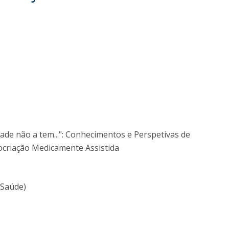
Alumni
Educação
t
Associação de Antigos Alunos de Psicologia
C
dade não a tem...": Conhecimentos e Perspetivas de
ocriação Medicamente Assistida
 Saúde)