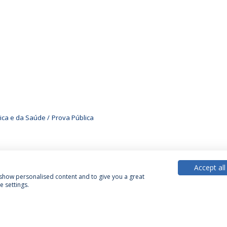
nica e da Saúde
Prova Pública
Accept all
, show personalised content and to give you a great
 settings.
Política de Privacidade
Termos & Condições
Direitos do Titular dos Dados