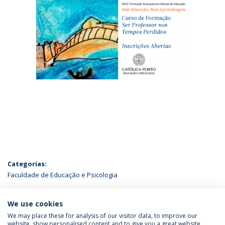
Categorias:
Faculdade de Educação e Psicologia
ÚLTIMAS NOTÍCIAS
We use cookies
We may place these for analysis of our visitor data, to improve our
website, show personalised content and to give you a great website