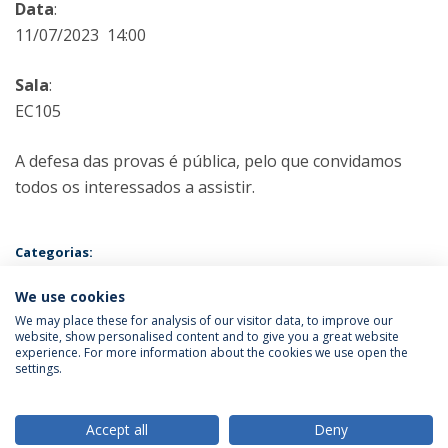
Data
:
11/07/2023 14:00
Sala
:
EC105
A defesa das provas é pública, pelo que convidamos
todos os interessados a assistir.
Categorias:
Mestrado em Psicologia - Especialização em Psicologia da Justiça e
do Comportamento Desviante
We use cookies
Prova Pública
We may place these for analysis of our visitor data, to improve our
website, show personalised content and to give you a great website
experience. For more information about the cookies we use open the
Política de Privacidade
Termos & Condições
settings.
Direitos do Titular dos Dados
Accept all
Deny