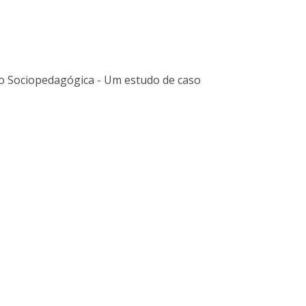
Alumni
Educação
t
Associação de Antigos Alunos de Psicologia
C
o Sociopedagógica - Um estudo de caso