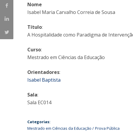
Nome
Iniciativas Nacionais
Isabel Maria Carvalho Correia de Sousa
Research Centre for Human Developmen
| CEDH
Título
:
A Hospitalidade como Paradigma de Intervençã
Human Neurobehavioral Laboratory |
HNL
Curso
:
Mestrado em Ciências da Educação
Orientadores
:
Isabel Baptista
Sala
:
Sala EC014
Categorias:
Mestrado em Ciências da Educação
Prova Pública