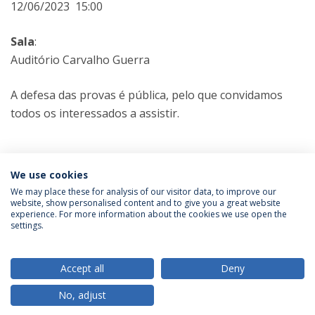
12/06/2023 15:00
Sala
:
Auditório Carvalho Guerra
A defesa das provas é pública, pelo que convidamos
todos os interessados a assistir.
Categorias:
Doutoramento em Ciências da Educação
We use cookies
Prova Pública
We may place these for analysis of our visitor data, to improve our
website, show personalised content and to give you a great website
experience. For more information about the cookies we use open the
Política de Privacidade
Termos & Condições
settings.
Direitos do Titular dos Dados
Accept all
Deny
No, adjust
© 2026 Universidade Católica Portuguesa