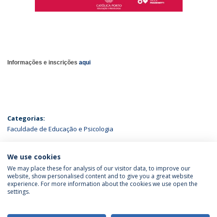
Informações e inscrições
aqui
Categorias:
Faculdade de Educação e Psicologia
ÚLTIMAS NOTÍCIAS
We use cookies
We may place these for analysis of our visitor data, to improve our
website, show personalised content and to give you a great website
experience. For more information about the cookies we use open the
Política de Privacidade
Termos & Condições
settings.
Direitos do Titular dos Dados