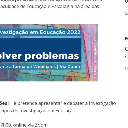
o
Alumni
Faculdade de Educação e Psicologia na área das
Educação
J
t
Associação de Antigos Alunos de Psicologia
C
F
C
a
J
ões I
" e pretende apresentar e debater a Investigação
upos de Investigação em Educação.
17h00, online via Zoom.