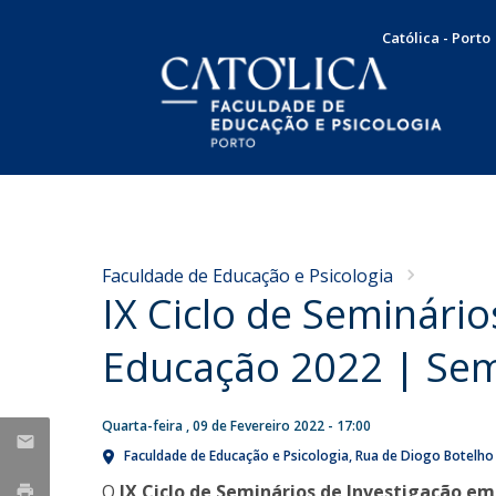
Católica - Porto
Licenciatura em Psicologia
Docentes e Investigadores
Apresentação
NOTÍCIAS
Plano de Estudos
Mensagem da Diretora
Concursos
Faculdade de Educação e Psicologia
Docentes
Missão, Visão e Valores
IX Ciclo de Seminári
Nota de Pesar pelo
Concurso de recrutamento
Testemunhos
Órgãos de Gestão
falecimento do Professor
Concurso de promoção
Internacionalização
Educação 2022 | Semi
Doutor Francisco Carvalho
Serviço Comunitário
Responsabilidade Social
Produção Científica
Bolsas e Prémios
Guerra
SAME | Serviço de Apoio à Melhoria da Educação
Quarta-feira , 09 de Fevereiro 2022 - 17:00
Taxas e propinas
Publicações
Sex, 07 Aug 2026 - 10:36
CUP | Clínica Universitária de Psicologia
Candidaturas
Faculdade de Educação e Psicologia
Rua de Diogo Botelho
Dissertações de Mestrado
Voluntariado
O
IX Ciclo de Seminários de Investigação e
Teses de Doutoramento