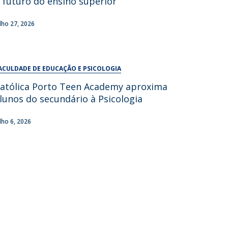
 futuro do ensino superior
UDIP
Segurança e Emergência
ulho 27, 2026
ontactos
ACULDADE DE EDUCAÇÃO E PSICOLOGIA
atólica Porto Teen Academy aproxima
lunos do secundário à Psicologia
ulho 6, 2026