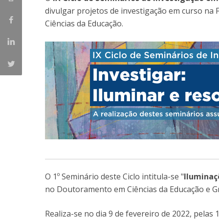
divulgar projetos de investigação em curso na 
Iniciativas Nacionais
Ciências da Educação.
Research Centre for Human Developmen
| CEDH
Human Neurobehavioral Laboratory |
HNL
O 1º Seminário deste Ciclo intitula-se "
Iluminaç
no Doutoramento em Ciências da Educação e Gr
Realiza-se no dia 9 de fevereiro de 2022, pelas 