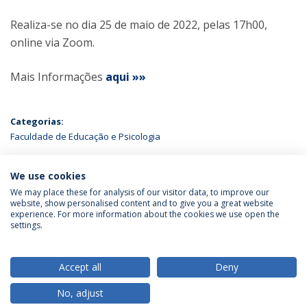
Realiza-se no dia 25 de maio de 2022, pelas 17h00,
online via Zoom.
Mais Informações
aqui »»
Categorias:
Faculdade de Educação e Psicologia
ÚLTIMAS NOTÍCIAS
We use cookies
We may place these for analysis of our visitor data, to improve our
website, show personalised content and to give you a great website
experience. For more information about the cookies we use open the
Política de Privacidade
Termos & Condições
settings.
Direitos do Titular dos Dados
Accept all
Deny
No, adjust
© 2026 Universidade Católica Portuguesa