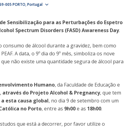
Show map
69-005 PORTO
Alumni
Portugal
Educação
t
Associação de Antigos Alunos de Psicologia
 de Sensibilização para as Perturbações do Espetro
C
l Alcohol Spectrum Disorders (FASD) Awareness Day
.
do consumo de álcool durante a gravidez, bem como
 PEAF. A data, o 9º dia do 9º mês, simboliza os nove
que não existe uma quantidade segura de álcool para
esenvolvimento Humano
, da Faculdade de Educação e
a,
através do
Projeto Alcohol & Pregnancy
, que tem
 a esta causa global
, no dia 9 de setembro com um
 Católica no Porto
, entre as
9h00
e as
18h00
.
studos que está a decorrer, por favor utilize o