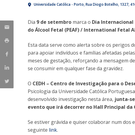
Universidade Católica - Porto
Rua Diogo Botelho, 1327
41
Iniciativas Nacionais
Research Centre for Human Developmen
Dia
9 de setembro
marca o
Dia Internacional
| CEDH
do Álcool Fetal (PEAF) / International Feta
Human Neurobehavioral Laboratory |
HNL
Esta data serve como alerta sobre os perigos 
para apoiar indivíduos e famílias afetadas pelas
meses de gestação, reforçando a mensagem de 
se consumir em qualquer fase da gravidez.
O
CEDH – Centro de Investigação para o D
Psicologia da Universidade Católica Portugues
desenvolvido investigação nesta área,
junta-se
evento que irá decorrer no Hall Principal da
Se estiver grávida e quiser colaborar num dos e
seguinte
link
.