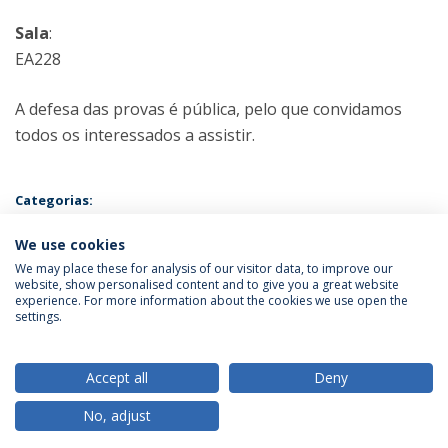
Sala
:
EA228
A defesa das provas é pública, pelo que convidamos
todos os interessados a assistir.
Categorias:
Mestrado em Psicologia - Especialização em Psicologia Clínica e da
Saúde
We use cookies
Prova Pública
We may place these for analysis of our visitor data, to improve our
website, show personalised content and to give you a great website
experience. For more information about the cookies we use open the
Política de Privacidade
Termos & Condições
settings.
Direitos do Titular dos Dados
Accept all
Deny
No, adjust
© 2026 Universidade Católica Portuguesa