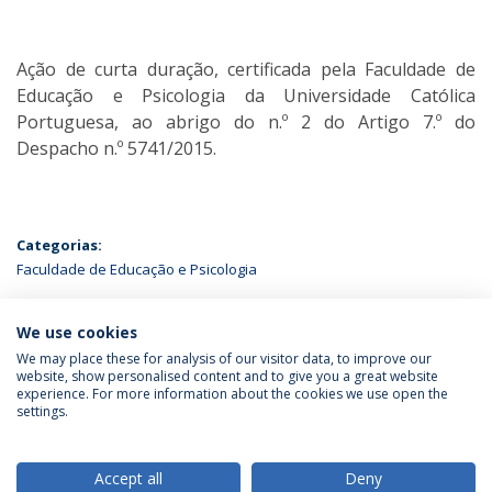
Ação de curta duração, certificada pela Faculdade de
Educação e Psicologia da Universidade Católica
Portuguesa, ao abrigo do n.º 2 do Artigo 7.º do
Despacho n.º 5741/2015.
Categorias:
Faculdade de Educação e Psicologia
ÚLTIMAS NOTÍCIAS
We use cookies
We may place these for analysis of our visitor data, to improve our
website, show personalised content and to give you a great website
experience. For more information about the cookies we use open the
Política de Privacidade
Termos & Condições
settings.
Direitos do Titular dos Dados
Accept all
Deny