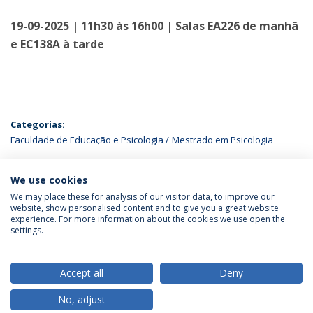
19-09-2025 | 11h30 às 16h00 | Salas EA226 de manhã
e EC138A à tarde
Categorias:
Faculdade de Educação e Psicologia
Mestrado em Psicologia
ÚLTIMAS NOTÍCIAS
We use cookies
We may place these for analysis of our visitor data, to improve our
website, show personalised content and to give you a great website
experience. For more information about the cookies we use open the
Política de Privacidade
Termos & Condições
settings.
Direitos do Titular dos Dados
Accept all
Deny
No, adjust
© 2026 Universidade Católica Portuguesa