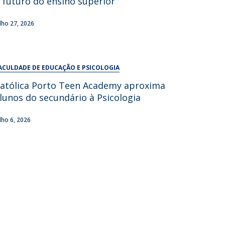
 futuro do ensino superior
UDIP
Segurança e Emergência
ulho 27, 2026
ontactos
ACULDADE DE EDUCAÇÃO E PSICOLOGIA
atólica Porto Teen Academy aproxima
lunos do secundário à Psicologia
ulho 6, 2026