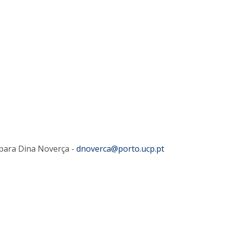
l para Dina Noverça -
dnoverca@porto.ucp.pt