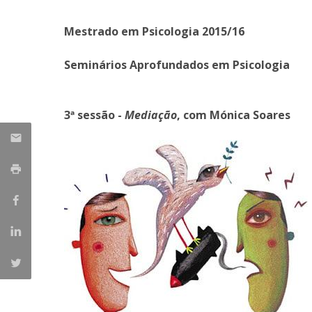
Iniciativas Nacionais
Mestrado em Psicologia 2015/16
Research Centre for Human Developmen
| CEDH
Seminários Aprofundados em Psicologia
Human Neurobehavioral Laboratory |
HNL
3ª sessão -
Mediação
, com Mónica Soares