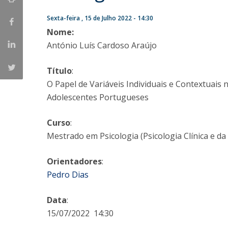
Iniciativas Nacionais
Sexta-feira , 15 de Julho 2022 - 14:30
Research Centre for Human Developmen
Nome:
| CEDH
António Luís Cardoso Araújo
Human Neurobehavioral Laboratory |
Título
:
HNL
O Papel de Variáveis Individuais e Contextuais
Adolescentes Portugueses
Curso
:
Mestrado em Psicologia (Psicologia Clínica e da
Orientadores
:
Pedro Dias
Data
:
15/07/2022 14:30