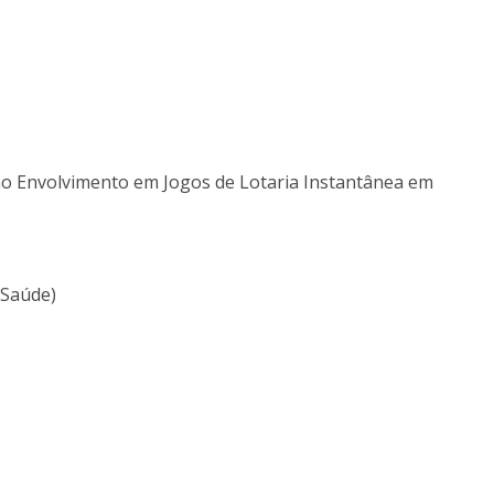
Alumni
Educação
t
Associação de Antigos Alunos de Psicologia
C
 no Envolvimento em Jogos de Lotaria Instantânea em
 Saúde)