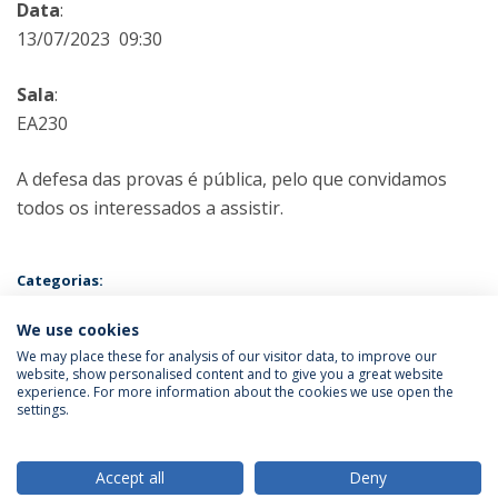
Data
:
13/07/2023 09:30
Sala
:
EA230
A defesa das provas é pública, pelo que convidamos
todos os interessados a assistir.
Categorias:
Mestrado em Psicologia e Desenvolvimento de Recursos Humanos
Prova Pública
We use cookies
We may place these for analysis of our visitor data, to improve our
website, show personalised content and to give you a great website
experience. For more information about the cookies we use open the
Política de Privacidade
Termos & Condições
settings.
Direitos do Titular dos Dados
Accept all
Deny